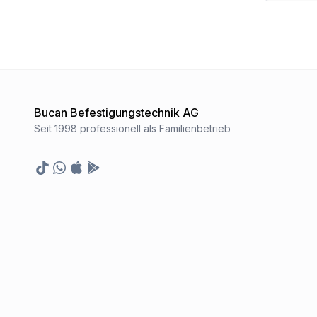
Bucan Befestigungstechnik AG
Seit 1998 professionell als Familienbetrieb
TikTok
Whatsapp
Appstore
Google Play Store